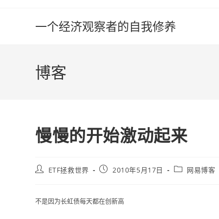
Skip
to
一个经济观察者的自我修养
content
博客
慢慢的开始激动起来
Post
Post
Post
ETF拯救世界
2010年5月17日
网易博客
author:
published:
category:
不是因为长虹债每天都在创新高