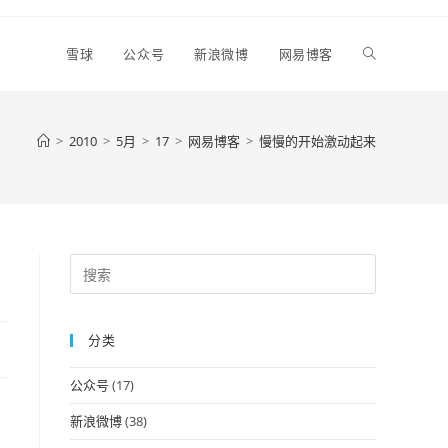
Toggle
雪球
公众号
新浪微博
网易博客
website
>
2010
>
5月
>
17
>
网易博客
>
慢慢的开始激动起来
search
Press
Escape
to
分类
close
the
公众号
(17)
search
panel.
新浪微博
(38)