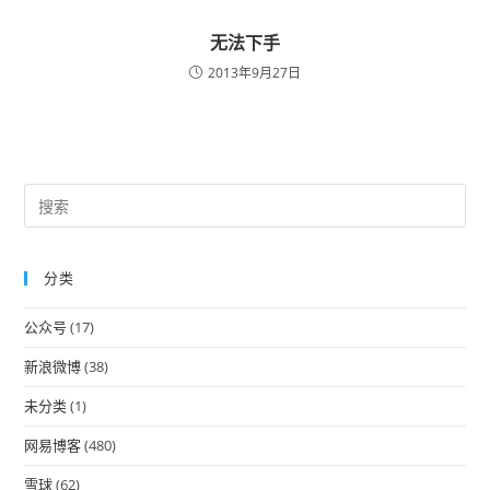
无法下手
2013年9月27日
Pre
Es
to
分类
clo
the
公众号
(17)
sea
pan
新浪微博
(38)
未分类
(1)
网易博客
(480)
雪球
(62)