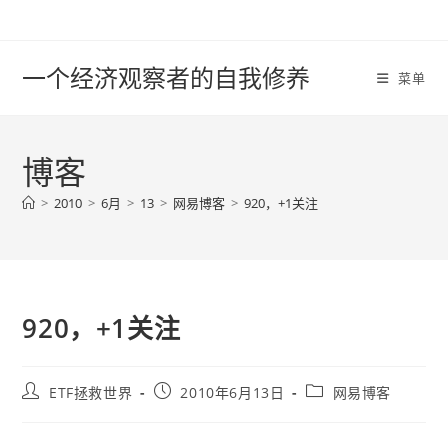
Skip
to
content
一个经济观察者的自我修养
菜单
博客
>
2010
>
6月
>
13
>
网易博客
>
920，+1关注
920，+1关注
Post
Post
Post
ETF拯救世界
2010年6月13日
网易博客
author:
published:
category: