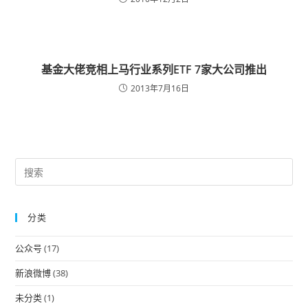
基金大佬竞相上马行业系列ETF 7家大公司推出
2013年7月16日
Pre
Es
to
分类
clo
the
公众号
(17)
sea
pan
新浪微博
(38)
未分类
(1)