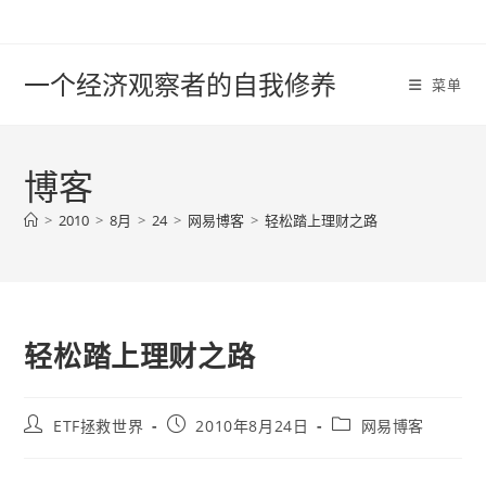
Skip
to
content
一个经济观察者的自我修养
菜单
博客
>
2010
>
8月
>
24
>
网易博客
>
轻松踏上理财之路
轻松踏上理财之路
Post
Post
Post
ETF拯救世界
2010年8月24日
网易博客
author:
published:
category: