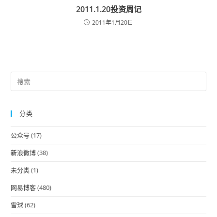
2011.1.20投资周记
2011年1月20日
Pre
Es
to
分类
clo
the
公众号
(17)
sea
pan
新浪微博
(38)
未分类
(1)
网易博客
(480)
雪球
(62)