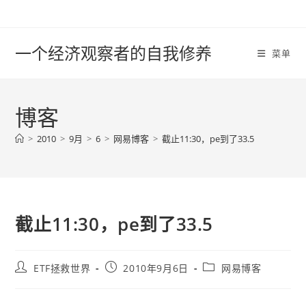
Skip
to
content
一个经济观察者的自我修养
菜单
博客
>
2010
>
9月
>
6
>
网易博客
>
截止11:30，pe到了33.5
截止11:30，pe到了33.5
Post
Post
Post
ETF拯救世界
2010年9月6日
网易博客
author:
published:
category: