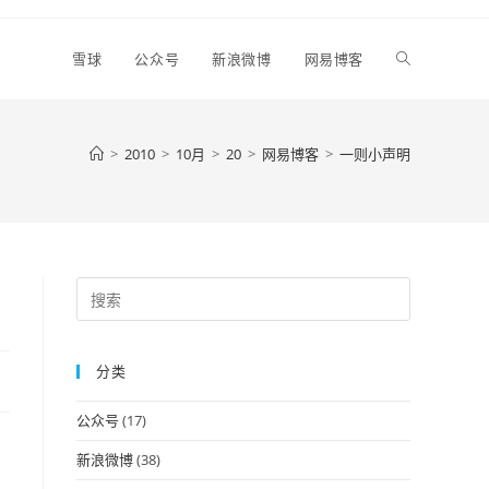
Toggle
雪球
公众号
新浪微博
网易博客
website
>
2010
>
10月
>
20
>
网易博客
>
一则小声明
search
Press
Escape
to
分类
close
the
公众号
(17)
search
panel.
新浪微博
(38)