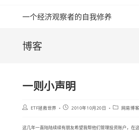
Skip
to
一个经济观察者的自我修养
content
博客
一则小声明
Post
Post
Post
ETF拯救世界
2010年10月20日
网易博
author:
published:
category:
这几年一直陆陆续续有朋友希望我帮他们管理投资账户，在