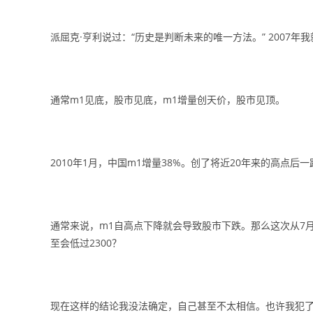
派屈克·亨利说过：“历史是判断未来的唯一方法。” 2007
通常m1见底，股市见底，m1增量创天价，股市见顶。
2010年1月，中国m1增量38%。创了将近20年来的高点
通常来说，m1自高点下降就会导致股市下跌。那么这次从7
至会低过2300？
现在这样的结论我没法确定，自己甚至不太相信。也许我犯