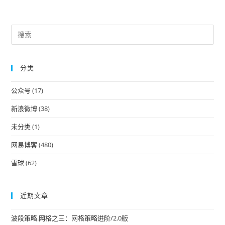
Pre
Es
to
分类
clo
the
公众号
(17)
sea
pan
新浪微博
(38)
未分类
(1)
网易博客
(480)
雪球
(62)
近期文章
波段策略.网格之三：网格策略进阶/2.0版