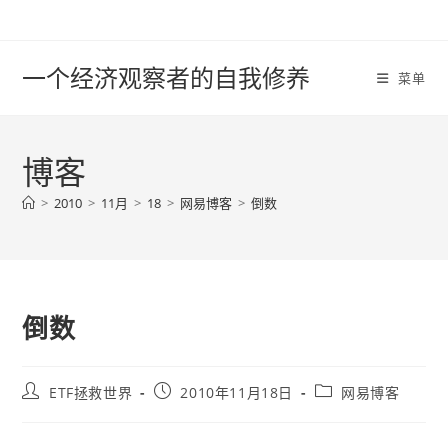
Skip
to
content
一个经济观察者的自我修养
菜单
博客
>
2010
>
11月
>
18
>
网易博客
>
倒数
倒数
Post
Post
Post
ETF拯救世界
2010年11月18日
网易博客
author:
published:
category: