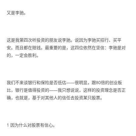
又是李驰。
这是我第四次听投资的朋友说李驰。说因为李驰买招行、买平
安。而且都在赔钱。最重要的是，这四位依然在坚信：李驰是对
的，一定会胜利。
我们不来谈银行和保险是否低估——很明显，跟80倍的创业板
比，银行是值得投资的——我只想说说，这样的投资理念是否正
确，也就是，基于对其他人的信任去投资某只股票。
1 因为什么对股票有信心。