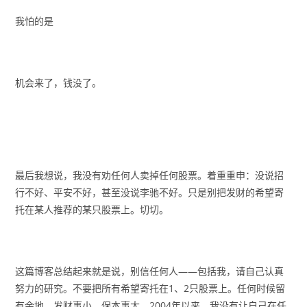
我怕的是
机会来了，钱没了。
最后我想说，我没有劝任何人卖掉任何股票。着重重申：没说招
行不好、平安不好，甚至没说李驰不好。只是别把发财的希望寄
托在某人推荐的某只股票上。切切。
这篇博客总结起来就是说，别信任何人——包括我，请自己认真
努力的研究。不要把所有希望寄托在1、2只股票上。任何时候留
有余地。发财事小，保本事大。2004年以来，我没有让自己在任