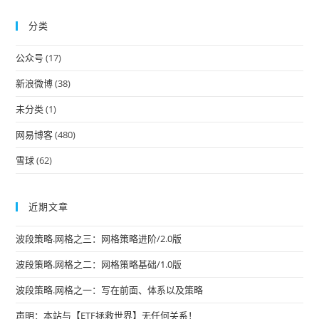
to
分类
clo
the
公众号
(17)
sea
pan
新浪微博
(38)
未分类
(1)
网易博客
(480)
雪球
(62)
近期文章
波段策略.网格之三：网格策略进阶/2.0版
波段策略.网格之二：网格策略基础/1.0版
波段策略.网格之一：写在前面、体系以及策略
声明：本站与【ETF拯救世界】无任何关系！