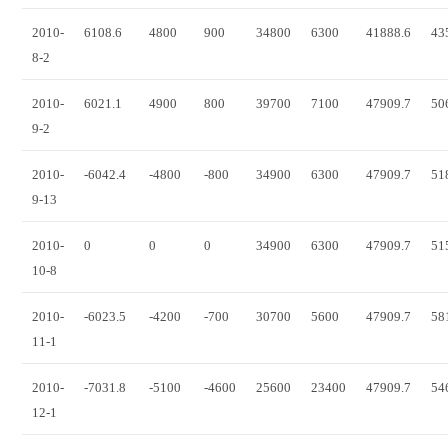
2010-
6108.6
4800
900
34800
6300
41888.6
43
8-2
2010-
6021.1
4900
800
39700
7100
47909.7
50
9-2
2010-
-6042.4
-4800
-800
34900
6300
47909.7
51
9-13
2010-
0
0
0
34900
6300
47909.7
51
10-8
2010-
-6023.5
-4200
-700
30700
5600
47909.7
58
11-1
2010-
-7031.8
-5100
-4600
25600
23400
47909.7
54
12-1