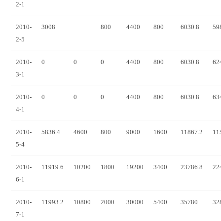
2-1
2010-
3008
800
4400
800
6030.8
59
2-5
2010-
0
0
0
4400
800
6030.8
62
3-1
2010-
0
0
0
4400
800
6030.8
63
4-1
2010-
5836.4
4600
800
9000
1600
11867.2
11
5-4
2010-
11919.6
10200
1800
19200
3400
23786.8
22
6-1
2010-
11993.2
10800
2000
30000
5400
35780
32
7-1