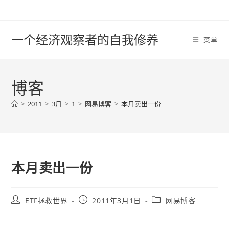
Skip
to
content
一个经济观察者的自我修养
菜单
博客
>
2011
>
3月
>
1
>
网易博客
>
本月卖出一份
本月卖出一份
Post
Post
Post
ETF拯救世界
2011年3月1日
网易博客
author:
published:
category: