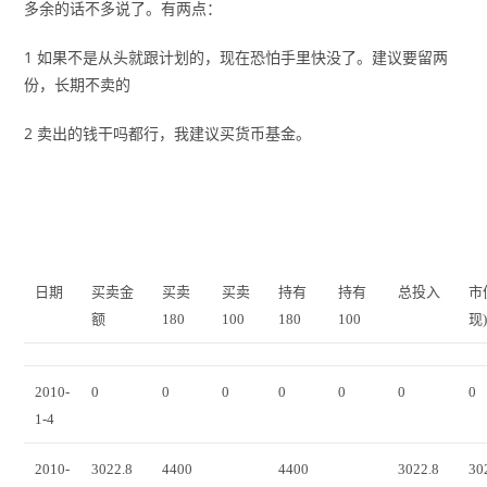
多余的话不多说了。有两点：
1 如果不是从头就跟计划的，现在恐怕手里快没了。建议要留两
份，长期不卖的
2 卖出的钱干吗都行，我建议买货币基金。
日期
买卖金
买卖
买卖
持有
持有
总投入
市
额
180
100
180
100
现
2010-
0
0
0
0
0
0
0
1-4
2010-
3022.8
4400
4400
3022.8
30