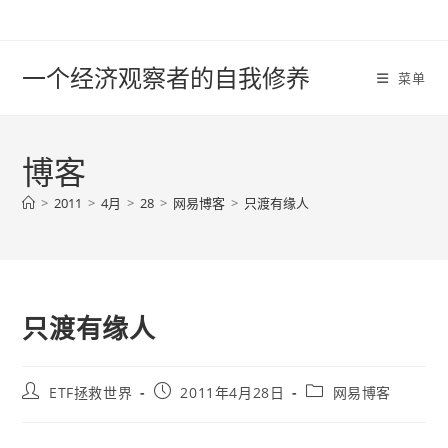
Skip
to
content
一个经济观察者的自我修养
菜单
博客
>
2011
>
4月
>
28
>
网易博客
>
只渡有缘人
只渡有缘人
Post
Post
Post
ETF拯救世界
2011年4月28日
网易博客
author:
published:
category: