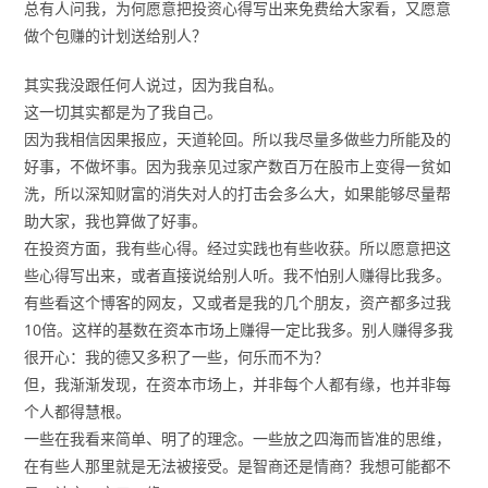
总有人问我，为何愿意把投资心得写出来免费给大家看，又愿意
做个包赚的计划送给别人？
其实我没跟任何人说过，因为我自私。
这一切其实都是为了我自己。
因为我相信因果报应，天道轮回。所以我尽量多做些力所能及的
好事，不做坏事。因为我亲见过家产数百万在股市上变得一贫如
洗，所以深知财富的消失对人的打击会多么大，如果能够尽量帮
助大家，我也算做了好事。
在投资方面，我有些心得。经过实践也有些收获。所以愿意把这
些心得写出来，或者直接说给别人听。我不怕别人赚得比我多。
有些看这个博客的网友，又或者是我的几个朋友，资产都多过我
10倍。这样的基数在资本市场上赚得一定比我多。别人赚得多我
很开心：我的德又多积了一些，何乐而不为？
但，我渐渐发现，在资本市场上，并非每个人都有缘，也并非每
个人都得慧根。
一些在我看来简单、明了的理念。一些放之四海而皆准的思维，
在有些人那里就是无法被接受。是智商还是情商？我想可能都不