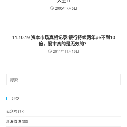
人生 II
2005年7月6日
11.10.19 资本市场真相记录:银行持续两年pe不到10
倍，股市真的是无效的？
2011年11月19日
Pre
Es
to
分类
clo
the
公众号
(17)
sea
pan
新浪微博
(38)