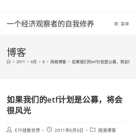
Skip
to
content
一个经济观察者的自我修养
菜单
博客
>
2011
>
6月
>
6
>
网易博客
>
如果我们的etf计划是公募，将会很
如果我们的etf计划是公募，将会
很风光
Post
Post
Post
ETF拯救世界
2011年6月6日
网易博客
author:
published:
category: