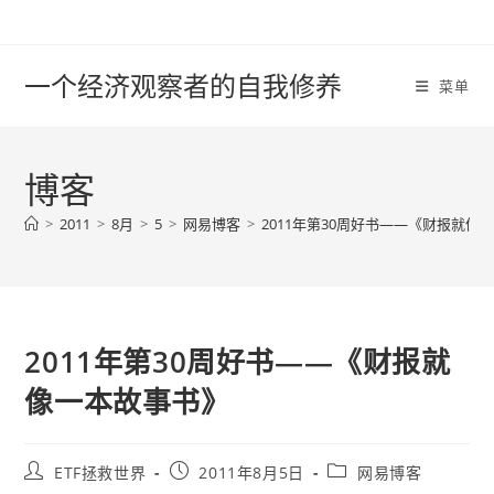
Skip
to
content
一个经济观察者的自我修养
菜单
博客
>
2011
>
8月
>
5
>
网易博客
>
2011年第30周好书——《财报就像
2011年第30周好书——《财报就
像一本故事书》
Post
Post
Post
ETF拯救世界
2011年8月5日
网易博客
author:
published:
category: