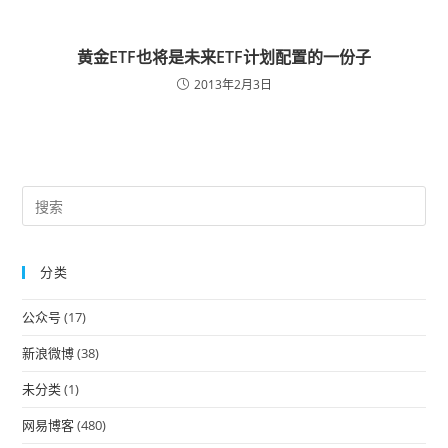
黄金ETF也将是未来ETF计划配置的一份子
2013年2月3日
Pre
Es
to
分类
clo
the
公众号
(17)
sea
pan
新浪微博
(38)
未分类
(1)
网易博客
(480)