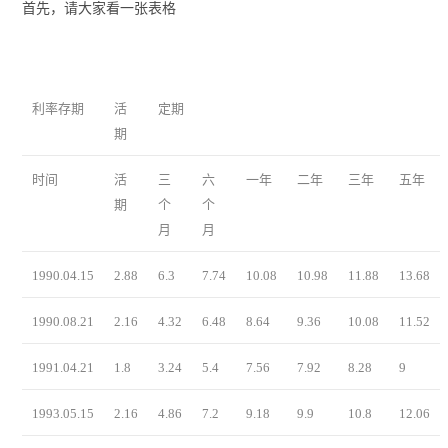
首先，请大家看一张表格
利率存期
活
定期
期
时间
活
三
六
一年
二年
三年
五年
期
个
个
月
月
1990.04.15
2.88
6.3
7.74
10.08
10.98
11.88
13.68
1990.08.21
2.16
4.32
6.48
8.64
9.36
10.08
11.52
1991.04.21
1.8
3.24
5.4
7.56
7.92
8.28
9
1993.05.15
2.16
4.86
7.2
9.18
9.9
10.8
12.06