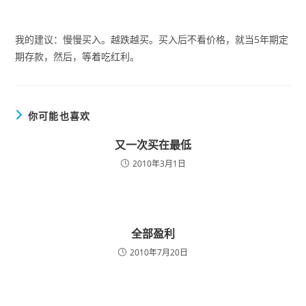
我的建议：慢慢买入。越跌越买。买入后不看价格，就当5年期定
期存款，然后，等着吃红利。
你可能也喜欢
又一次买在最低
2010年3月1日
全部盈利
2010年7月20日