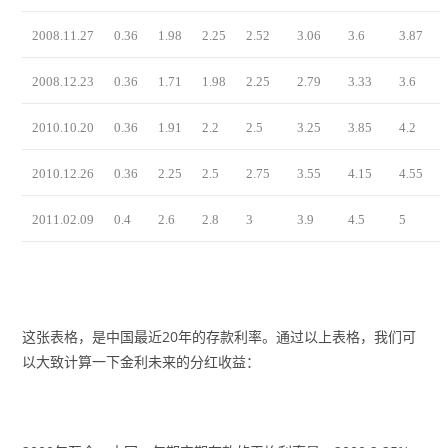
2008.11.27
0.36
1.98
2.25
2.52
3.06
3.6
3.87
2008.12.23
0.36
1.71
1.98
2.25
2.79
3.33
3.6
2010.10.20
0.36
1.91
2.2
2.5
3.25
3.85
4.2
2010.12.26
0.36
2.25
2.5
2.75
3.55
4.15
4.55
2011.02.09
0.4
2.6
2.8
3
3.9
4.5
5
这张表格，是中国最近20年的存款利率。通过以上表格，我们可
以大致计算一下金利未来的分红收益：