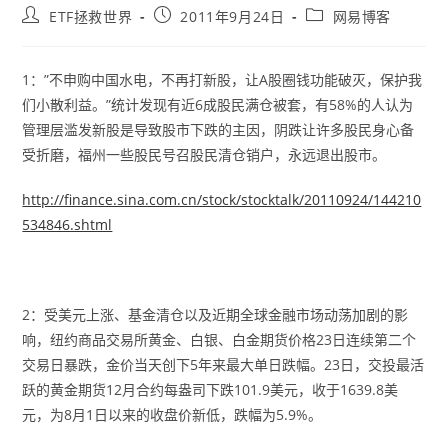
Post
Post
Post
ETF拯救世界
2011年9月24日
网易博客
author:
published:
category:
1：”不申购中国水电，不再打新股，让A股圈钱功能破灭，保护我
们小散利益。”统计发现有近6成股民满仓被套，有58%的人认为
管理层滥发新股是导致股市下跌的主因，阴跌让许多股民身心备
受折磨，福州一些股民号召股民清仓销户，永远退出股市。
http://finance.sina.com.cn/stock/stocktalk/20110924/144210
534846.shtml
2：受美元上涨、基金清仓以及近期全球金融市场动荡加剧的影
响，纽约商品交易所黄金、白银、白金期货价格23日连续第二个
交易日暴跌，金价当天创下5年来最大单日跌幅。23日，交投最活
跃的黄金期货12月合约每盎司下跌101.9美元，收于1639.8美
元，为8月1日以来的收盘价新低，跌幅为5.9%。