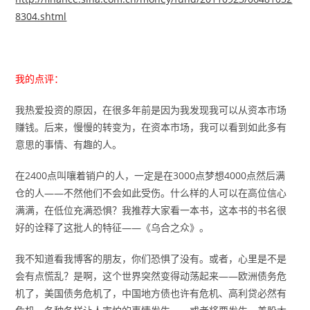
8304.shtml
我的点评：
我热爱投资的原因，在很多年前是因为我发现我可以从资本市场
赚钱。后来，慢慢的转变为，在资本市场，我可以看到如此多有
意思的事情、有趣的人。
在2400点叫嚷着销户的人，一定是在3000点梦想4000点然后满
仓的人——不然他们不会如此受伤。什么样的人可以在高位信心
满满，在低位充满恐惧？我推荐大家看一本书，这本书的书名很
好的诠释了这批人的特征——《乌合之众》。
我不知道看我博客的朋友，你们恐惧了没有。或者，心里是不是
会有点慌乱？是啊，这个世界突然变得动荡起来——欧洲债务危
机了，美国债务危机了，中国地方债也许有危机、高利贷必然有