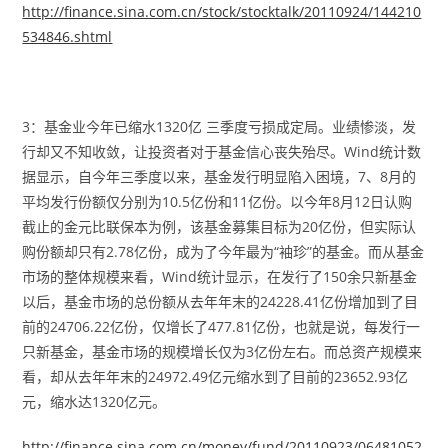
http://finance.sina.com.cn/stock/stocktalk/20110924/144210
534846.shtml
3：基金业今年已缩水1320亿 三季度亏损成定局。业绩惨淡，发
行却又不知收敛，让投资者对于基金信心丧失殆尽。Wind统计数
据显示，自今年三季度以来，基金发行明显陷入困境，7、8月的
平均发行份额仅分别为10.5亿份和11亿份。以今年8月12日认购
截止的金元比联保本为例，该基金募集目标为20亿份，但实际认
购份额却只有2.78亿份，成为了今年最为“袖珍”的基金。而从基金
市场的整体规模来看，Wind统计显示，在发行了150余只新基金
以后，基金市场的总份额从去年年末的24228.41亿份增加到了目
前的24706.22亿份，仅增长了477.81亿份，也就是说，每发行一
只新基金，基金市场的规模增长仅为3亿份左右。而总资产规模来
看，却从去年年末的24972.49亿元缩水到了目前的23652.93亿
元，缩水达1320亿元。
http://finance.sina.com.cn/money/fund/20110923/06481052