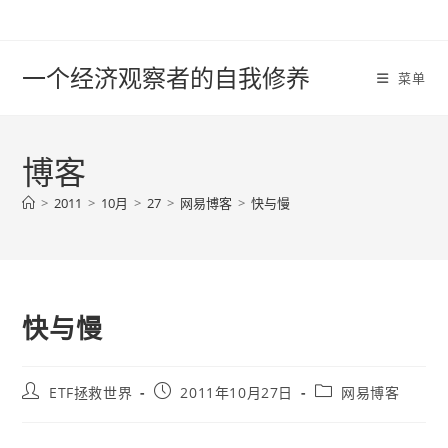
Skip
to
content
一个经济观察者的自我修养
菜单
博客
>
2011
>
10月
>
27
>
网易博客
>
快与慢
快与慢
Post
Post
Post
ETF拯救世界
2011年10月27日
网易博客
author:
published:
category: