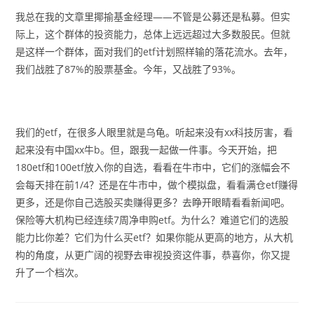
我总在我的文章里揶揄基金经理——不管是公募还是私募。但实
际上，这个群体的投资能力，总体上远远超过大多数股民。但就
是这样一个群体，面对我们的etf计划照样输的落花流水。去年，
我们战胜了87%的股票基金。今年，又战胜了93%。
我们的etf，在很多人眼里就是乌龟。听起来没有xx科技厉害，看
起来没有中国xx牛b。但，跟我一起做一件事。今天开始，把
180etf和100etf放入你的自选，看看在牛市中，它们的涨幅会不
会每天排在前1/4？还是在牛市中，做个模拟盘，看看满仓etf赚得
更多，还是你自己选股买卖赚得更多？去睁开眼睛看看新闻吧。
保险等大机构已经连续7周净申购etf。为什么？难道它们的选股
能力比你差？它们为什么买etf？如果你能从更高的地方，从大机
构的角度，从更广阔的视野去审视投资这件事，恭喜你，你又提
升了一个档次。