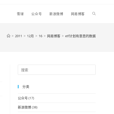
Toggle
雪球
公众号
新浪微博
网易博客
website
>
2011
>
12月
>
16
>
网易博客
>
etf计划有意思的数据
search
Press
Escape
to
分类
close
the
公众号
(17)
search
panel.
新浪微博
(38)