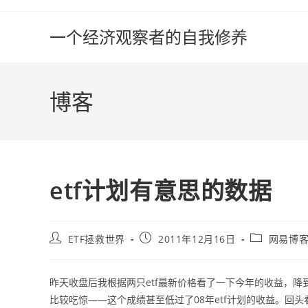
Skip
to
一个经济观察者的自我修养
content
博客
etf计划有意思的数据
Post
Post
Post
ETF拯救世界
2011年12月16日
网易博
author:
published:
category:
昨天收盘后我根据两只etf最新价格看了一下今年的收益，降到
比较吃惊——这个成绩甚至低过了08年etf计划的收益。回头