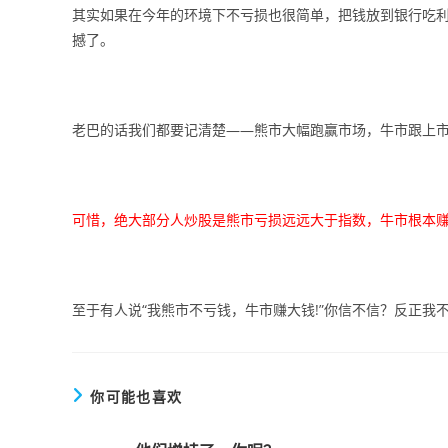
其实如果在今年的环境下不亏损也很简单，把钱放到银行吃利
撼了。
老巴的话我们都要记清楚——熊市大幅跑赢市场，牛市跟上
可惜，绝大部分人炒股是熊市亏损远远大于指数，牛市根本
至于有人说“我熊市不亏钱，牛市赚大钱!”你信不信？反正我
你可能也喜欢