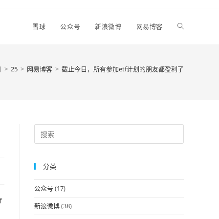
Toggle
雪球
公众号
新浪微博
网易博客
website
月
>
25
>
网易博客
>
截止今日，所有参加etf计划的朋友都盈利了
search
Press
Escape
to
分类
close
the
公众号
(17)
search
f
panel.
新浪微博
(38)