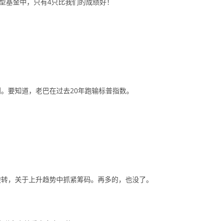
置型基金中，只有4只比我们的成绩好！
。要知道，老巴在过去20年跑输标普指数。
逆转，关于上升趋势中抓紧筹码。再多的，也没了。