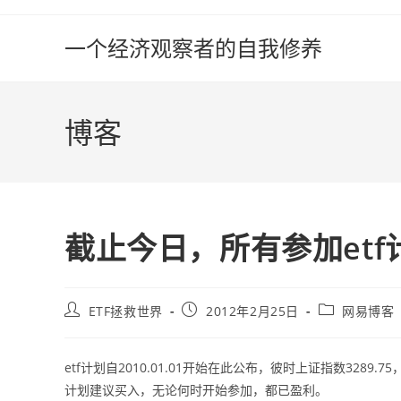
Skip
to
一个经济观察者的自我修养
content
博客
截止今日，所有参加et
Post
Post
Post
ETF拯救世界
2012年2月25日
网易博客
author:
published:
category:
etf计划自2010.01.01开始在此公布，彼时上证指数3289
计划建议买入，无论何时开始参加，都已盈利。