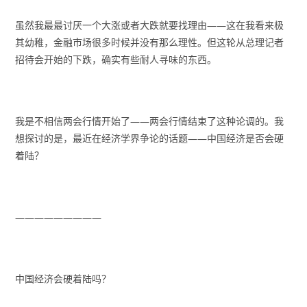
虽然我最最讨厌一个大涨或者大跌就要找理由——这在我看来极
其幼稚，金融市场很多时候并没有那么理性。但这轮从总理记者
招待会开始的下跌，确实有些耐人寻味的东西。
我是不相信两会行情开始了——两会行情结束了这种论调的。我
想探讨的是，最近在经济学界争论的话题——中国经济是否会硬
着陆？
—————————
中国经济会硬着陆吗？