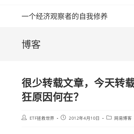
Skip
to
一个经济观察者的自我修养
content
博客
很少转载文章，今天转
狂原因何在？
Post
Post
Post
ETF拯救世界
2012年4月10日
网易博客
author:
published:
category: