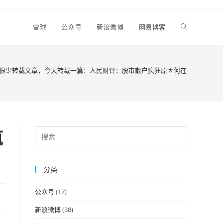
Toggle
雪球
公众号
新浪微博
网易博客
website
很少转载文章，今天转载一篇：人民财评：股市散户疯狂原因何在？
search
疯
Press
Escape
to
分类
close
the
公众号
(17)
search
panel.
新浪微博
(38)