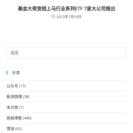
基金大佬竞相上马行业系列ETF 7家大公司推出
2013年7月16日
Pre
Es
to
分类
clo
the
公众号
(17)
sea
pan
新浪微博
(38)
未分类
(1)
网易博客
(480)
雪球
(62)