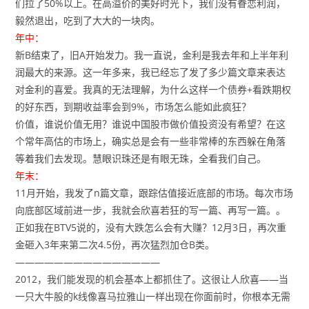
们拉了50%以上。在高溢价的美好时光下，我们没有眷恋利润，
毅然退出，吃到了大大的一块肉。
年中：
新B结束了，旧A开始发力。我一直说，金利是我去年和上半年利
润最大的来源。这一年多来，我已经忘了发了多少篇文章来表达
对金利的喜爱。我真的无法理解，为什么这样一个债券+看跌期权
的好东西，到期收益率会到9%，市场怎么能如此疯狂？
价值，谁说价值无用？谁说中国股市做价值投资没有希望？在这
个常年高估的市场上，确实总是会有一些非常棒的东西躲在角落
等着我们去发现。慧眼识珠还是有眼无珠，全看我们自己。
年末：
11月开始，我发了n篇文章，跟踪估值接近底部的市场。每次市场
向底部区域前进一步，我就会欣喜若狂的写一篇、再写一篇。。
正如我在BTV5说的，没有大跌怎么会有大赚？12月3日，再次重
金砸入3年来第二次4.5份，再次猛烈加仓B类。
———————————————
2012，我们能发现的机会基本上都抓住了。这很让人欣喜——当
一只大牛股的k线像喜马拉雅山一样出现在你面前时，你根本无需