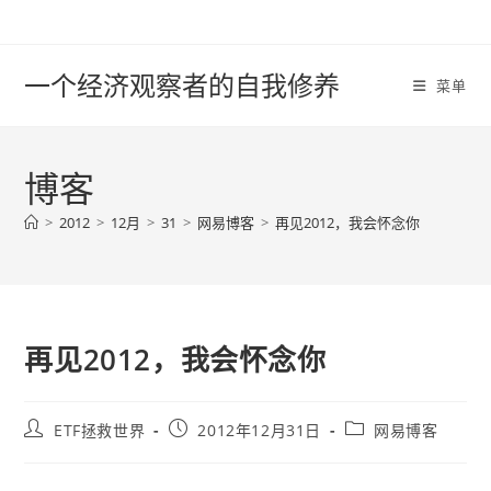
Skip
to
content
一个经济观察者的自我修养
菜单
博客
>
2012
>
12月
>
31
>
网易博客
>
再见2012，我会怀念你
再见2012，我会怀念你
Post
Post
Post
ETF拯救世界
2012年12月31日
网易博客
author:
published:
category: