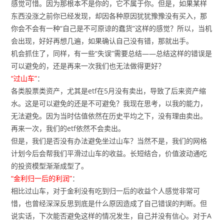
感觉可惜。因为那根本不是你的，它不属于你。但是，如果某样
东西没涨之前你已经发现，却因各种原因犹犹豫豫没有买入，那
你会不会有一种“自己是不可原谅的蠢货”这样的感觉？所以，当机
会出现，好好再想几遍，如果确认自己没有错，那就出手。
机会抓住了，同样，有一些“失误”需要总结——总结这样的错误是
可以避免的，还是再来一次我们也无法做得更好？
“过山车”
：
各类股票类资产，尤其是etf在5月没有卖出，导致了后来资产缩
水。这是可以避免的还是不可避免？我现在思考，以我的能力，
无法避免。因为当时估值依然在历史平均之下，没有理由卖出。
再来一次，我们的etf依然不会卖出。
但是，我们是否没有办法避免坐过山车？当然不是，我们的网格
计划今后会帮我们平滑过山车的收益。长短结合，价值波动通吃
的投资模型渐渐成型了。
“金利归一后的利润”
：
相比过山车，对于金利没有吃到归一后的收益个人感觉非常可
惜，也曾经深深反思到底是什么原因造成了自己错误的判断。但
说实话，下次能否避免这样的情况发生，自己并没有信心。对于A