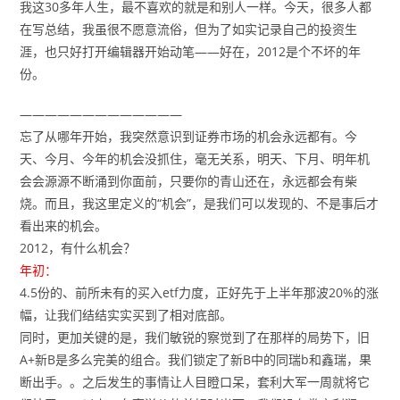
我这30多年人生，最不喜欢的就是和别人一样。今天，很多人都
在写总结，我虽很不愿意流俗，但为了如实记录自己的投资生
涯，也只好打开编辑器开始动笔——好在，2012是个不坏的年
份。
—————————————
忘了从哪年开始，我突然意识到证券市场的机会永远都有。今
天、今月、今年的机会没抓住，毫无关系，明天、下月、明年机
会会源源不断涌到你面前，只要你的青山还在，永远都会有柴
烧。而且，我这里定义的“机会”，是我们可以发现的、不是事后才
看出来的机会。
2012，有什么机会？
年初：
4.5份的、前所未有的买入etf力度，正好先于上半年那波20%的涨
幅，让我们结结实实买到了相对底部。
同时，更加关键的是，我们敏锐的察觉到了在那样的局势下，旧
A+新B是多么完美的组合。我们锁定了新B中的同瑞b和鑫瑞，果
断出手。。之后发生的事情让人目瞪口呆，套利大军一周就将它