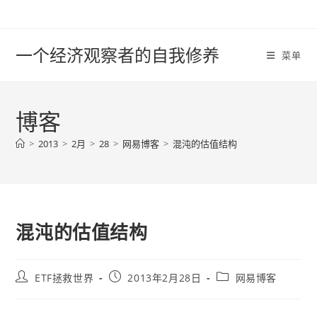
Skip
to
content
一个经济观察者的自我修养
菜单
博客
>
2013
>
2月
>
28
>
网易博客
>
混沌的估值结构
混沌的估值结构
Post
Post
Post
ETF拯救世界
2013年2月28日
网易博客
author:
published:
category: