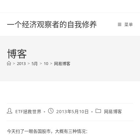
Skip
to
content
一个经济观察者的自我修养
菜单
博客
>
2013
>
5月
>
10
>
网易博客
Post
Post
Post
ETF拯救世界
2013年5月10日
网易博客
author:
published:
category:
今天扫了一眼各国股市，大概有三种情况：