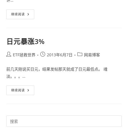
许…
新
继续阅读
钢
转
债
日元暴涨3%
Post
Post
Post
ETF拯救世界
2013年6月7日
网易博客
author:
published:
category:
前几天刚说买日元，结果发帖那天就成了日元最低点。 魂
淡。。。…
日
继续阅读
元
暴
涨
3%
Pre
Es