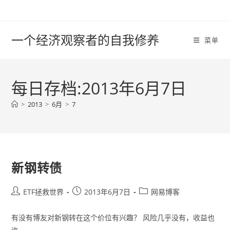
Skip
to
content
一个经济观察者的自我修养
菜单
每日存档:2013年6月7日
>
2013
>
6月
>
7
新钢转债
Post
Post
Post
ETF拯救世界
2013年6月7日
网易博客
author:
published:
category:
有没有博友对新钢转在这个价位有兴趣？ 风险几乎没有，收益也