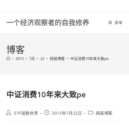
Skip
to
content
一个经济观察者的自我修养
菜单
博客
>
2013
>
7月
>
22
>
网易博客
>
中证消费10年来大致pe
中证消费10年来大致pe
Post
Post
Post
ETF拯救世界
2013年7月22日
网易博客
author:
published:
category: