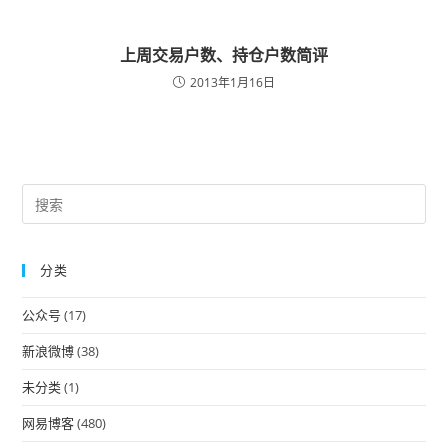
上周交易户数、持仓户数简评
2013年1月16日
Pre
Es
to
分类
clo
the
公众号
(17)
sea
pan
新浪微博
(38)
未分类
(1)
网易博客
(480)