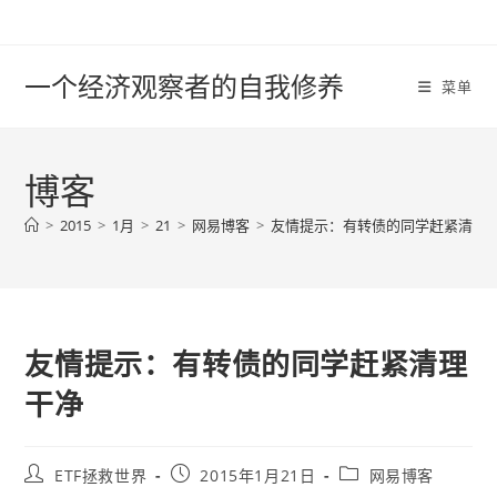
Skip
to
content
一个经济观察者的自我修养
菜单
博客
>
2015
>
1月
>
21
>
网易博客
>
友情提示：有转债的同学赶紧清理
友情提示：有转债的同学赶紧清理
干净
Post
Post
Post
ETF拯救世界
2015年1月21日
网易博客
author:
published:
category: