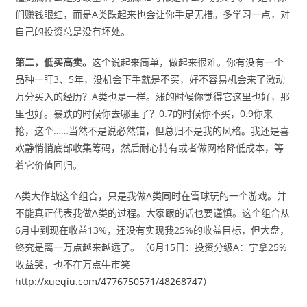
们赚钱眼红，而是A类跌起来也会让你手足无措。多学习一点，对
自己的投资总是没有坏处。
第二，低买高卖。
这个说起来简单，做起来很难。你有没有一个
品种一盯3、5年，没机会下手就是不买，好不容易机会来了激动
万分买入的经历？A类也是一样。涨的时候你觉得它这里也好，那
里也好。暴跌的时候你去哪里了？0.7的时候你不买，0.9你来
抢，这个……当然不是说必然错，但总归不是我的风格。我还是喜
欢静悄悄底部收集筹码，然后耐心持有或者做网格降低成本，等
着它价值回归。
A类大作战这个组合，只是我做A类同时在雪球玩的一个游戏。并
不能真正代表我做A类的过程。大家跟的话也要谨慎。这个组合从
6月中到现在收益13%，还没有实现我25%的收益目标，但大盘，
终究是离一万点越来越远了。（6月15日：投资分级A：宁拿25%
收益哭，也不在万点牛市笑
http://xueqiu.com/4776750571/48268747
）