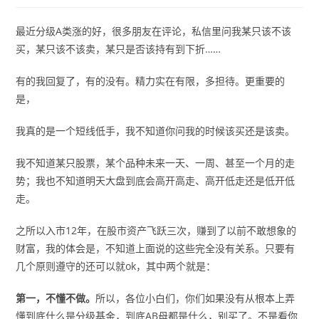
最近分级A类涨的好，很多朋友在评论，私信里问我某只该不该
买，某只该不该卖，某只是否该持有到下折……
有的我回复了，有的没有。精力实在有限，多担待。更重要的
是，
我真的是一个短线低手，我不知道你问我的时候该买还是该卖。
我不知道某只股票，某个品种未来一天、一周、甚至一个月的走
势；我也不知道明天大盘到底会高开高走、高开低走还是低开低
走。
之所以入市12年，在股市资产飞跃三次，赚到了以前不敢想象的
财富，我的体会是，不知道上面说的这些完全没有关系。只要有
几个原则遵守的还可以就ok，其中两个就是：
第一，不懂不做。
所以，各位小白们，你们如果没有从根本上弄
懂到底什么是分级基金，到底AB母都是什么，别买了。不是看你