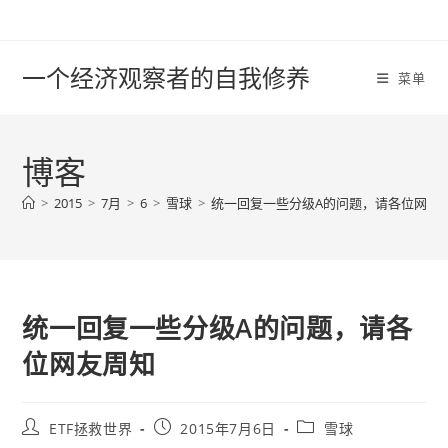
Skip
to
content
一个经济观察者的自我修养
菜单
博客
>
2015
>
7月
>
6
>
雪球
>
统一回复一些分级A的问题，请各位网友
统一回复一些分级A的问题，请各
位网友周知
Post
Post
Post
ETF拯救世界
2015年7月6日
雪球
author:
published:
category: