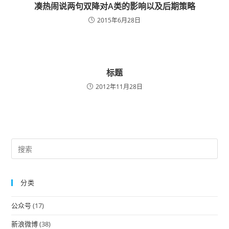
凑热闹说两句双降对A类的影响以及后期策略
2015年6月28日
标题
2012年11月28日
Pre
Es
to
分类
clo
the
公众号
(17)
sea
pan
新浪微博
(38)