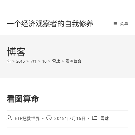
Skip
to
content
一个经济观察者的自我修养
菜单
博客
>
2015
>
7月
>
16
>
雪球
>
看图算命
看图算命
Post
Post
Post
ETF拯救世界
2015年7月16日
雪球
author:
published:
category: