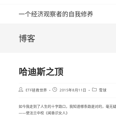
Skip
to
一个经济观察者的自我修养
content
博客
哈迪斯之顶
Post
Post
Post
ETF拯救世界
2015年8月11日
雪球
author:
published:
category:
如今我走到了人生的十字路口，我知道哪条路是对的，毫无
——使法兰中校《闻香识女人》