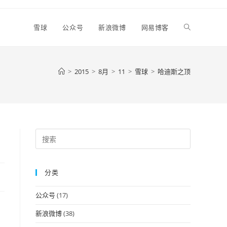
Toggle
雪球
公众号
新浪微博
网易博客
website
>
2015
>
8月
>
11
>
雪球
>
哈迪斯之顶
search
Press
Escape
to
分类
close
the
公众号
(17)
search
panel.
新浪微博
(38)