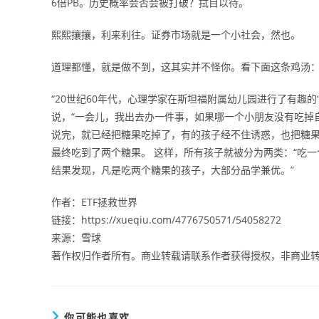
6倍PB。历史概率会否会被打破？拭目以待。
熙熙攘攘，利来利往。证券市场就是一个小社会，然也。
道理都懂，就是做不到，这其实并不怪你。看下面这条鸡汤
“20世纪60年代，心理学家在斯坦福附属幼儿园进行了有趣
说，“一会儿，我出去办一件事，如果哪一个小朋友没有吃掉
说完，就已经把糖果吃掉了，有的孩子经不住诱惑，也把糖
最终吃到了两个糖果。 这样，所有孩子就被分为两类：“吃一
结果发现，凡是吃两个糖果的孩子，大部分品学兼优。”
作者：ETF拯救世界
链接：https://xueqiu.com/4776750571/54058272
来源：雪球
著作权归作者所有。商业转载请联系作者获得授权，非商业
你可能也喜欢