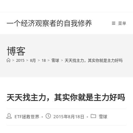
Skip
to
content
一个经济观察者的自我修养
菜单
博客
>
2015
>
8月
>
18
>
雪球
>
天天找主力，其实你就是主力好吗
天天找主力，其实你就是主力好吗
Post
Post
Post
ETF拯救世界
2015年8月18日
雪球
author:
published:
category: