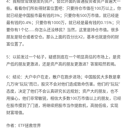
4：我相信雪球朋友的资产，会比外面的普通投资者资产普遍大一
些。看看你们所处得财富位置吧：只要持仓市值在100万以上，你
就已经是中国股市最有钱的3%；只要你有500万市值，就已经是
最有钱的0.4%；只要你有1000万，就已经是最有钱的0.15%；只
要你有1个亿……你怎么还没移民？当然，这里是持仓市值。很多
朋友是轻仓或者空仓。那么上面的百分比X2，基本也就是你的财
富位置了。
5：以前发过一个帖子，疑惑到底在一个明显高估的市场上，是资
产低的朋友更激进，还是资产高的朋友更激进？答案昭然若揭。
6：结论：大户中户在走，散户在跑步进场；中国股民大多数是拿
几万块“玩玩”而已，股灾不会对他们造成致命伤害。他们的“玩玩”
态度，决定了他们不会认真研究长远规划；资产大的朋友，也不
用操心，他们非常敏锐，相信大多数100万市值以上的朋友，已经
在股市摸到了门道，将继续把股市当作提款机，高抛低吸，实现
财富增值。
作者：ETF拯救世界