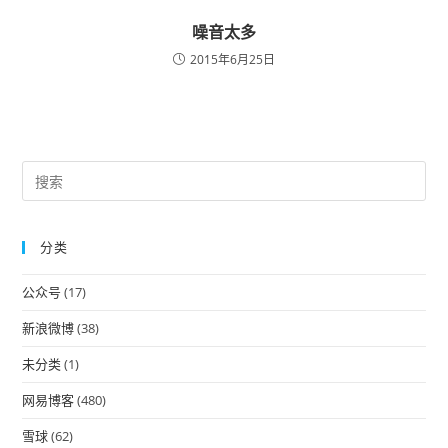
噪音太多
2015年6月25日
Pre
Es
to
分类
clo
the
公众号
(17)
sea
pan
新浪微博
(38)
未分类
(1)
网易博客
(480)
雪球
(62)