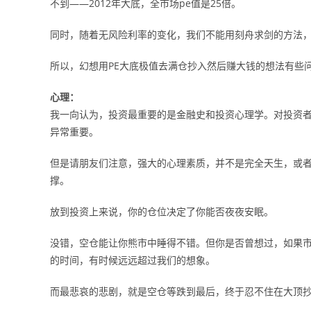
不到——2012年大底，全市场pe值是25倍。
同时，随着无风险利率的变化，我们不能用刻舟求剑的方法，
所以，幻想用PE大底极值去满仓抄入然后赚大钱的想法有些
心理：
我一向认为，投资最重要的是金融史和投资心理学。对投资
异常重要。
但是请朋友们注意，强大的心理素质，并不是完全天生，或
撑。
放到投资上来说，你的仓位决定了你能否夜夜安眠。
没错，空仓能让你熊市中睡得不错。但你是否曾想过，如果
的时间，有时候远远超过我们的想象。
而最悲哀的悲剧，就是空仓等跌到最后，终于忍不住在大顶