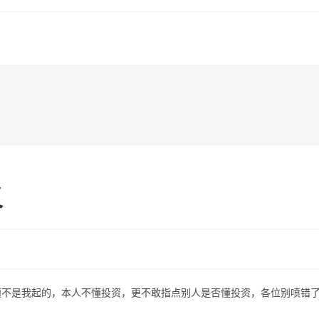
义
题不是我起的，本人不懂投资，更不敢指点别人是否懂投资，各位别喷错