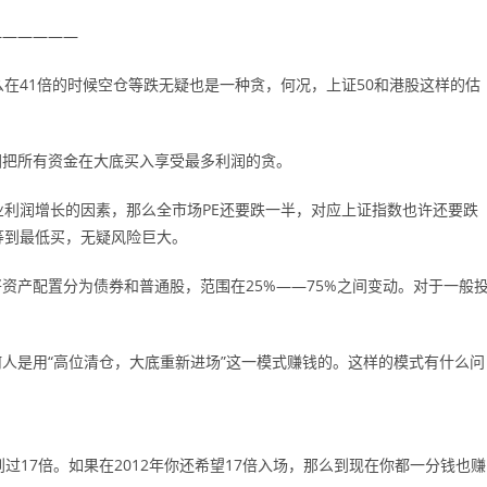
——————
在41倍的时候空仓等跌无疑也是一种贪，何况，上证50和港股这样的估
图把所有资金在大底买入享受最多利润的贪。
业利润增长的因素，那么全市场PE还要跌一半，对应上证指数也许还要跌
地等到最低买，无疑风险巨大。
资产配置分为债券和普通股，范围在25%——75%之间变动。对于一般
人是用“高位清仓，大底重新进场”这一模式赚钱的。这样的模式有什么问
到过17倍。如果在2012年你还希望17倍入场，那么到现在你都一分钱也赚