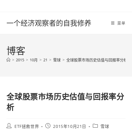
Skip
to
content
一个经济观察者的自我修养
菜单
博客
>
2015
>
10月
>
21
>
雪球
>
全球股票市场历史估值与回报率分析
全球股票市场历史估值与回报率分
析
Post
Post
Post
ETF拯救世界
2015年10月21日
雪球
author:
published:
category: