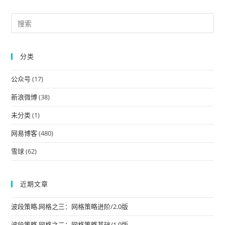
Pre
Es
to
分类
clo
the
公众号
(17)
sea
pan
新浪微博
(38)
未分类
(1)
网易博客
(480)
雪球
(62)
近期文章
波段策略.网格之三：网格策略进阶/2.0版
波段策略.网格之二：网格策略基础/1.0版