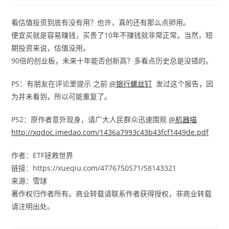
看估值投资到底有没有用？也许，真的还有那么点卵用。
便宜买就是容易赚钱，买贵了10年不赚钱就非常正常。当然，短
期投资来说，估值没用。
90倍的创业板，未来十年能否创新高？多看点历史总是没错的。
PS：有朋友在评论里提示 之前
@银行螺丝钉
发过这个报告，因
为并未看到，所以可能重复了。
PS2：原作者意外现身，请广大人民群众迅速围观
@机器喵
http://xqdoc.imedao.com/1436a7993c43b43fcf1449de.pdf
作者：ETF拯救世界
链接：https://xueqiu.com/4776750571/58143321
来源：雪球
著作权归作者所有。商业转载请联系作者获得授权，非商业转载
请注明出处。