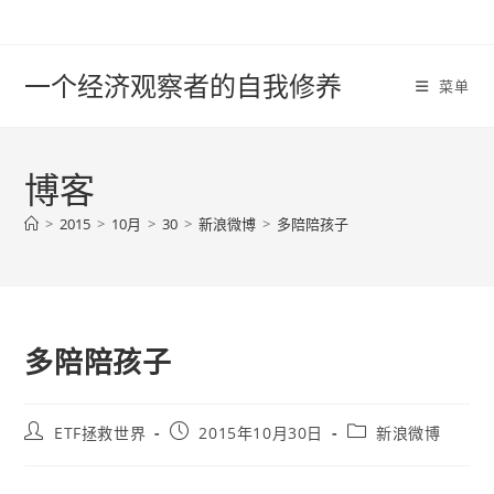
Skip
to
content
一个经济观察者的自我修养
菜单
博客
>
2015
>
10月
>
30
>
新浪微博
>
多陪陪孩子
多陪陪孩子
Post
Post
Post
ETF拯救世界
2015年10月30日
新浪微博
author:
published:
category: