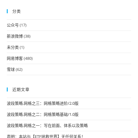
to
分类
clo
the
公众号
(17)
sea
pan
新浪微博
(38)
未分类
(1)
网易博客
(480)
雪球
(62)
近期文章
波段策略.网格之三：网格策略进阶/2.0版
波段策略.网格之二：网格策略基础/1.0版
波段策略.网格之一：写在前面、体系以及策略
声明：本站与【ETF拯救世界】无任何关系！