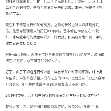
的打新收益来看，年化十几二十个点是有的。问题在于，这十几
二十个点的收益，是与万亿资金争夺的结果。未来，将是全民打
新的节奏。
现在并不清楚发行价如何制定。之前的新股之所以疯狂翻好几
倍，是因为管理层人为压低IPO价格，基本都在20倍左右pe发
行，才导致中签的就跟中彩票一样发财。如果放开发行价，中签
收益就需要掂量掂量。
根据wind数据，现在全市场自由流通市值在30万亿左右，流通市
值在40万亿，总市值在50万亿左右。
好了，由于不知道是否像以前一样有单账户封顶的细则，综上简
单估算，中签率应该至少只有过去的10%。也就是从千分之n变为
万分之n。年化整体收益率降到2%左右应该不是问题。
2%的收益率，会对那些保守的打新资金产生多大的吸引力呢？
有多大吸引力，是由风险和收益决定的。收益2%，多说了4%。