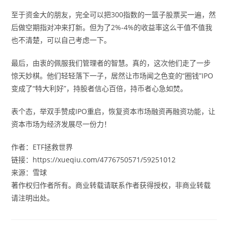
至于资金大的朋友，完全可以把300指数的一篮子股票买一遍，然
后做空期指对冲来打新。但为了2%-4%的收益率这么干值不值我
也不清楚，可以自己考虑一下。
最后，由衷的佩服我们管理者的智慧。真的，这次他们走了一步
惊天妙棋。他们轻轻落下一子，居然让市场闻之色变的“圈钱”IPO
变成了“特大利好”，持股者信心百倍，持币者心急如焚。
表个态，举双手赞成IPO重启，恢复资本市场融资再融资功能，让
资本市场为经济发展尽一份力！
作者：ETF拯救世界
链接：https://xueqiu.com/4776750571/59251012
来源：雪球
著作权归作者所有。商业转载请联系作者获得授权，非商业转载
请注明出处。