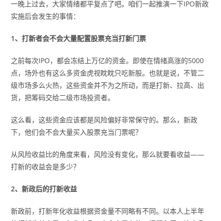
一晚上过去，大家情绪都平复点了吧。咱们一起推演一下IPO新政
实施后会发生的事情：
1、打新者会不会大量配置股票充当打新门票
之前每次IPO，都会冻结上万亿的资金。即使在情绪高涨的5000
点，场外也有这么多资金虎视眈眈只吃新股。也就是说，不管二
级市场多么火热，这些资金并不为之所动，而是打新、拉高、出
货，把筹码交给二级市场投资者。
这么看，这些资金应该都是风险偏好非常保守的。那么，新政
下，他们会不会大量买入股票充当门票呢？
从风险收益比的角度来看，风险没有变化，那么就要看收益——
打新的收益会是多少？
2、新政后的打新收益
新政前，打新年化收益根据资金量不同略有不同。以本人上半年