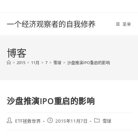
Skip
to
content
一个经济观察者的自我修养
菜单
博客
>
2015
>
11月
>
7
>
雪球
>
沙盘推演IPO重启的影响
沙盘推演IPO重启的影响
Post
Post
Post
ETF拯救世界
2015年11月7日
雪球
author:
published:
category: