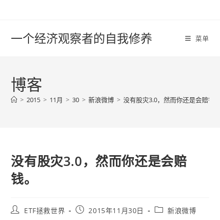
Skip
to
content
一个经济观察者的自我修养
菜单
博客
>
2015
>
11月
>
30
>
新浪微博
>
没有股灾3.0，然而你还是会赔钱
没有股灾3.0，然而你还是会赔
钱。
Post
Post
Post
ETF拯救世界
2015年11月30日
新浪微博
author:
published:
category: