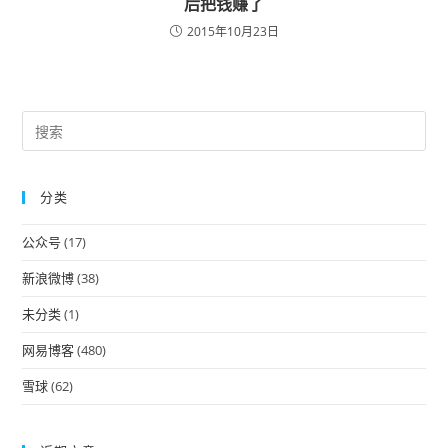
后把钱赚了
2015年10月23日
Pre
Es
to
分类
clo
the
公众号
(17)
sea
pan
新浪微博
(38)
未分类
(1)
网易博客
(480)
雪球
(62)