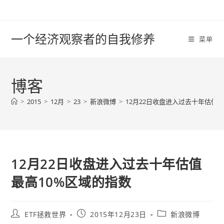
Skip
to
content
一个经济观察者的自我修养
菜单
博客
>
2015
>
12月
>
23
>
新浪微博
>
12月22日收盘进入过去十年估值最
12月22日收盘进入过去十年估值
最高10%区域的指数
Post
Post
Post
ETF拯救世界
2015年12月23日
新浪微博
author:
published:
category: