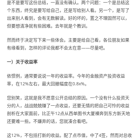
是不是要写这份总结，一直没有确认。两个问题：一个是总结这
个东西，终究是要写给自己，还是写给别人看。另一个，是写了
出来别人看到，会有无数解读。好的坏的，置之不理固然可以，
但要想清净就有些困难。去年就是个教训。
然而终于决定写下来一些体会。主要是给自己看，各位朋友如果
有缘看到，怎样的评论我都不会太在意——尽量吧。
一）关于收益率
依惯例，通常要说说一年的收益率。今年的金融资产投资收益
率，在12%左右，最大回撤幅度在0.8x%。
您别笑，这就是我不愿意公开总结的原因。一个没有什么投资天
分的人，战战兢兢赚了一点收益，还要无情的把自己可怜的收益
剖析在大家面前，比正午12点从西单图书大厦裸奔到东方新天地
还要难一些。不嫌弃的话，您就凑合看吧。
这12%，不包括打新的收益。配了点市值，中了4签，然而对总收