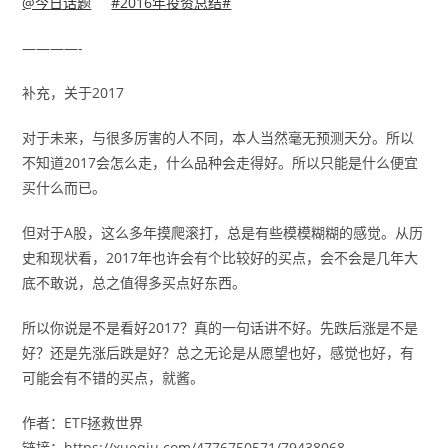
@今日话题
#2016年投资总结#
————-
补充，关于2017
对于未来，与很多厉害的人不同，本人当然毫无预测天分。所以
不知道2017会怎么走，什么品种会走得好。所以只能是什么便宜
买什么而已。
但对于A股，这么多年摸爬滚打，总是有些模模糊糊的感觉。从历
史和现状看，2017年也许会有个比较好的买点，会不会是几年大
底不敢说，总之值得多买点好东西。
所以你说是不是看好2017？真的一句话讲不好。先跌后涨是不是
好？还是先涨后跌是好？总之无论是从愿望也好，感觉也好，有
可能会有不错的买点，就酱。
作者：ETF拯救世界
链接：https://xueqiu.com/4776750571/79438068