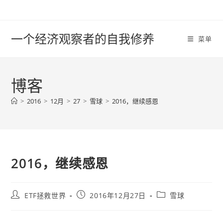
Skip
to
content
一个经济观察者的自我修养
菜单
博客
>
2016
>
12月
>
27
>
雪球
>
2016，继续感恩
2016，继续感恩
Post
Post
Post
ETF拯救世界
2016年12月27日
雪球
author:
published:
category: