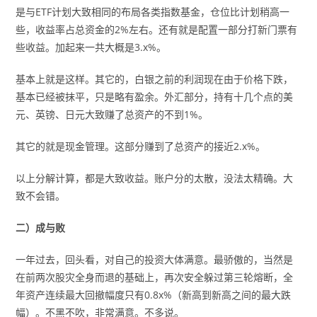
是与ETF计划大致相同的布局各类指数基金，仓位比计划稍高一
些，收益率占总资金的2%左右。还有就是配置一部分打新门票有
些收益。加起来一共大概是3.x%。
基本上就是这样。其它的，白银之前的利润现在由于价格下跌，
基本已经被抹平，只是略有盈余。外汇部分，持有十几个点的美
元、英镑、日元大致赚了总资产的不到1%。
其它的就是现金管理。这部分赚到了总资产的接近2.x%。
以上分解计算，都是大致收益。账户分的太散，没法太精确。大
致不会错。
二）成与败
一年过去，回头看，对自己的投资大体满意。最骄傲的，当然是
在前两次股灾全身而退的基础上，再次安全躲过第三轮熔断，全
年资产连续最大回撤幅度只有0.8x%（新高到新高之间的最大跌
幅）。不黑不吹，非常满意。不多说。