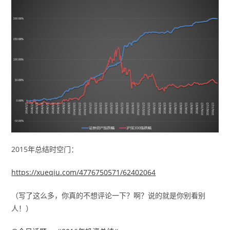
2015年总结时空门：
https://xueqiu.com/4776750571/62402064
（写了这么多，你真的不想评论一下？啊？说的就是你别看别
人！）