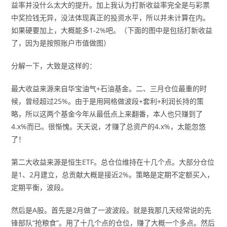
益率并没什么太大的提升。加上我认为打新收益率完全是与彩票
中奖捡钱无异，没法体现真正的投资水平，所以并未计算在内。
如果硬要加上，大概能多1-2%吧。（下面的图中是包括打新收益
了，因为是按照账户市值做图）
分解一下，大致是这样的：
最大收益来源来自华宝油气+石油基金。二、三月仓位最重的时
候，曾经超过25%。由于是用网格做波段+套利+利润长持的策
略，所以这两个基金今年从最低点上来翻番，本人也只赚到了
4.x%而已。很惭愧。天天说，才赚了总资产的4.x%，太能忽悠
了！
第二大收益来源是恒生ETF。总仓位维持在十几个点。大部分仓位
是1、2月建立，总贡献大概是接近2%。策略是定期不定额买入，
定期平衡，波段。
然后是A股。首先是2月做了一波波段。就是我那几天经常说的先
锋部队“抢粮食”。用了十几个点的仓位，赚了大概一个多点。然后