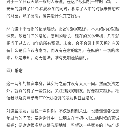
对于一个自认天赋一般的人来说，在这个绞肉机一样的市场上，
安全的度过了11个春夏秋冬的同时，积累了入市的时候未曾想过
的财富，除了感恩，确实没什么其它好讲。
然而这个不亏损的记录越长，财富积累的越多，本人的内心就越
惶恐。随着时间的增加，复利的增长，现在的30%亏损，几乎就
相当于过去7、8年的所有积累。未来，会不会碰上黑天鹅？有没
有什么是我应该考虑到，而没有在意的危机正在酝酿？一切的未
来，都是未知。别无他法，唯有更加谨慎前行。
四）感谢
这一两年的投资本身，其实与之前并没有太大不同。然而投资之
外，就真的有了一些变化。关注到我的朋友，好像越来越多。相
信我以及愿意参考ETF计划投资的朋友也日益增加。
对这些朋友，要说一声谢谢。不仅是谢谢关注，也要谢谢各位逢
年过节的问候；要谢谢其中一些朋友在年初小儿生病时候的真诚
祝福；要谢谢很多朋友跟我要地址，希望送一些家乡的土特产或