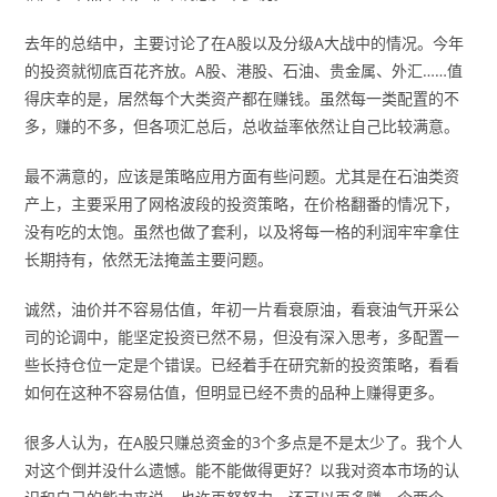
去年的总结中，主要讨论了在A股以及分级A大战中的情况。今年
的投资就彻底百花齐放。A股、港股、石油、贵金属、外汇……值
得庆幸的是，居然每个大类资产都在赚钱。虽然每一类配置的不
多，赚的不多，但各项汇总后，总收益率依然让自己比较满意。
最不满意的，应该是策略应用方面有些问题。尤其是在石油类资
产上，主要采用了网格波段的投资策略，在价格翻番的情况下，
没有吃的太饱。虽然也做了套利，以及将每一格的利润牢牢拿住
长期持有，依然无法掩盖主要问题。
诚然，油价并不容易估值，年初一片看衰原油，看衰油气开采公
司的论调中，能坚定投资已然不易，但没有深入思考，多配置一
些长持仓位一定是个错误。已经着手在研究新的投资策略，看看
如何在这种不容易估值，但明显已经不贵的品种上赚得更多。
很多人认为，在A股只赚总资金的3个多点是不是太少了。我个人
对这个倒并没什么遗憾。能不能做得更好？以我对资本市场的认