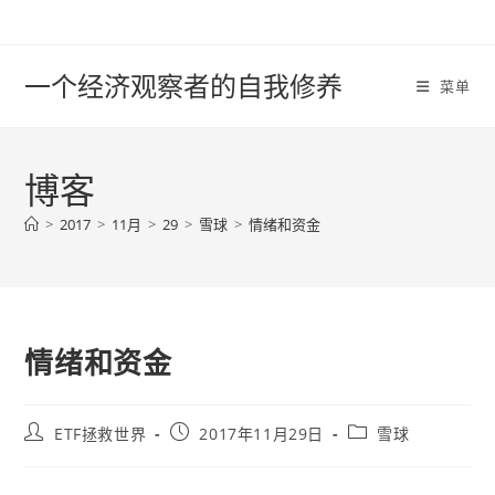
Skip
to
content
一个经济观察者的自我修养
菜单
博客
>
2017
>
11月
>
29
>
雪球
>
情绪和资金
情绪和资金
Post
Post
Post
ETF拯救世界
2017年11月29日
雪球
author:
published:
category: