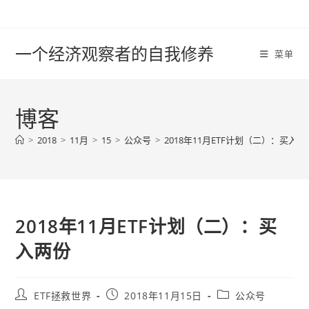
Skip
to
content
一个经济观察者的自我修养
菜单
博客
>
2018
>
11月
>
15
>
公众号
>
2018年11月ETF计划（二）：买入两
2018年11月ETF计划（二）：买
入两份
Post
Post
Post
ETF拯救世界
2018年11月15日
公众号
author:
published:
category: