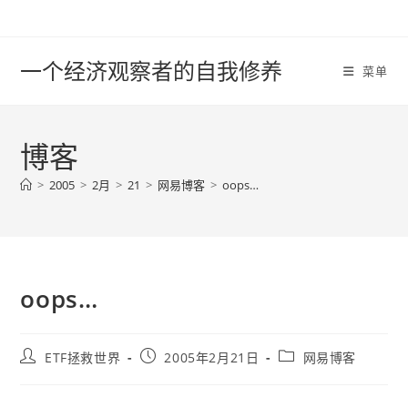
Skip
to
content
一个经济观察者的自我修养
菜单
博客
>
2005
>
2月
>
21
>
网易博客
>
oops…
oops…
Post
Post
Post
ETF拯救世界
2005年2月21日
网易博客
author:
published:
category: