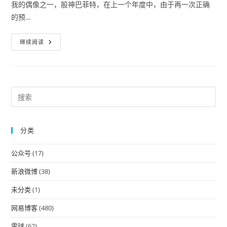
我的偶像之一，股神巴菲特，在上一个年度中，由于再一次正确
的预…
无
继续阅读
股
可
买
的
巴
菲
特
Pre
去
Es
年
赚
to
了
73
分类
clo
亿
美
the
元
公众号
(17)
sea
pan
新浪微博
(38)
未分类
(1)
网易博客
(480)
雪球
(62)