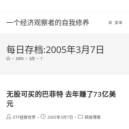
Skip
to
content
一个经济观察者的自我修养
菜单
每日存档:2005年3月7日
>
2005
>
3月
>
7
无股可买的巴菲特 去年赚了73亿美
元
Post
Post
Post
ETF拯救世界
2005年3月7日
网易博客
author:
published:
category: