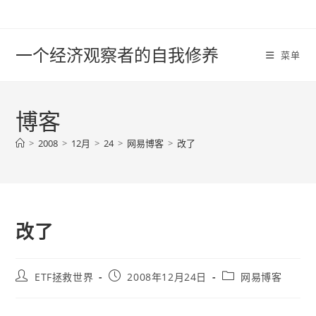
Skip
to
content
一个经济观察者的自我修养
菜单
博客
>
2008
>
12月
>
24
>
网易博客
>
改了
改了
Post
Post
Post
ETF拯救世界
2008年12月24日
网易博客
author:
published:
category: