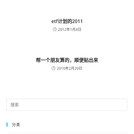
etf计划的2011
2012年1月4日
帮一个朋友算的，顺便贴出来
2010年2月20日
Pre
Es
to
分类
clo
the