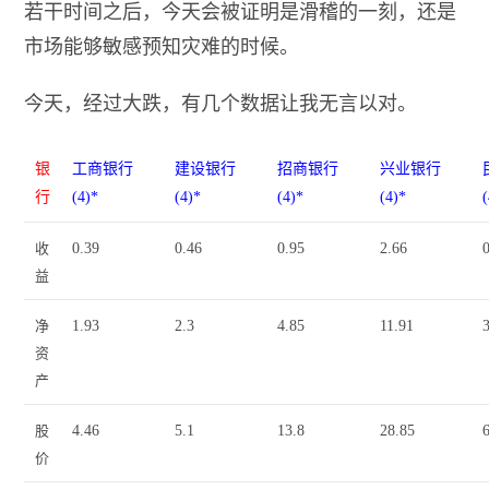
若干时间之后，今天会被证明是滑稽的一刻，还是
市场能够敏感预知灾难的时候。
今天，经过大跌，有几个数据让我无言以对。
银
工商银行
建设银行
招商银行
兴业银行
行
(4)*
(4)*
(4)*
(4)*
收
0.39
0.46
0.95
2.66
益
净
1.93
2.3
4.85
11.91
资
产
股
4.46
5.1
13.8
28.85
价