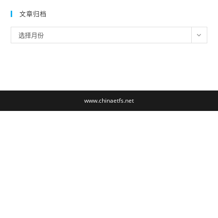
文章归档
文
选择月份
章
归
档
www.chinaetfs.net