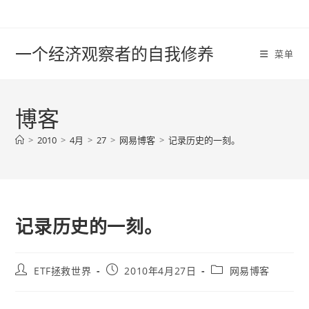
Skip
to
content
一个经济观察者的自我修养
菜单
博客
>
2010
>
4月
>
27
>
网易博客
>
记录历史的一刻。
记录历史的一刻。
Post
Post
Post
ETF拯救世界
2010年4月27日
网易博客
author:
published:
category: