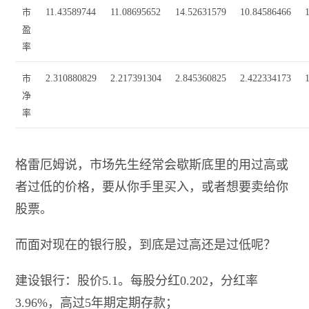
市
11.43589744
11.08695652
14.52631579
10.84586466
盈
率
市
2.310880829
2.217391304
2.845360825
2.422334173
净
率
格雷厄姆说，市场先生经常会歇斯底里的用过高或
者过低的价格，要从你手里买入，或者想要卖给你
股票。
而面对现在的银行股，到底是过高还是过低呢？
建设银行：股价5.1。每股分红0.202，分红率
3.96%，高过5年期定期存款；