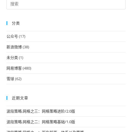
Pre
Es
to
分类
clo
the
公众号
(17)
sea
pan
新浪微博
(38)
未分类
(1)
网易博客
(480)
雪球
(62)
近期文章
波段策略.网格之三：网格策略进阶/2.0版
波段策略.网格之二：网格策略基础/1.0版