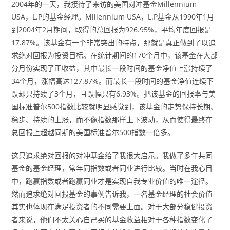
2004年的一天，我接待了来访的美国对冲基金Millennium
USA，L.P的基金经理。Millennium USA，L.P基金从1990年1月
到2004年2月期间，取得的总回报为926.95%，平均年度回报是
17.87%。该基金有一个非常突出的特点，那就是真正做到了以追
求绝对回报为投资目标。在统计期间的170个月中，该基金在大部
分月份实现了正收益，其中最长一段时间的基金净值上涨持续了
34个月，涨幅高达127.87%。而最长一段时间的基金净值连续下
跌却只持续了3个月，且跌幅只有6.93%。把该基金的回报率与美
国标准普尔500指数比较就明显感觉到，该基金的走势保持长期、
稳步、持续的上涨，而不像指数那样上下波动，从而使得最终在
总回报上超越同期的美国标准普尔500指数一倍多。
这只追求绝对回报的对冲基金给了我很大启示。我做了多年共同
基金的基金经理，常年同指数或者同业进行比较。当时在我心目
中，跑赢指数或者跑赢同业才是实现自我专业价值的唯一途径。
然而追求绝对回报基金的事例告诉我，一名基金经理的社会价值
其实也体现在满足投资者的不同需要上面。对于大部分稳健投资
者来说，他们不太关心自己买的基金收益相对于各种指数变化了