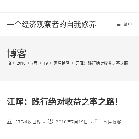
Skip
to
content
一个经济观察者的自我修养
菜单
博客
>
2010
>
7月
>
19
>
网易博客
>
江晖：践行绝对收益之率之路！
江晖：践行绝对收益之率之路！
Post
Post
Post
ETF拯救世界
2010年7月19日
网易博客
author:
published:
category: