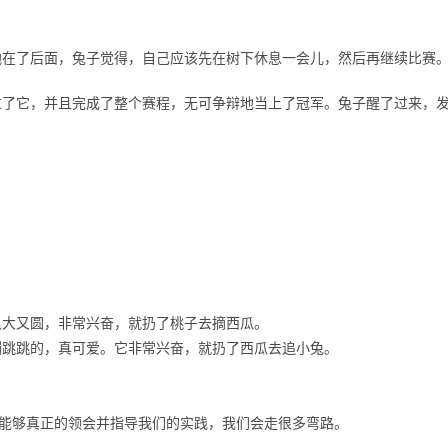
抛在了后面，兔子觉得，自己应该先在树下休息一会儿，然后再继续比赛
过了它，并且完成了整个赛程，无可争辩地当上了冠军。兔子醒了过来，
又大又圆，非常兴奋，就扔了桃子去摘西瓜。
蹦跳跳的，真可爱。它非常兴奋，就扔了西瓜去追小兔。
能够真正的领会并指导我们的实践，我们会走很多弯路。