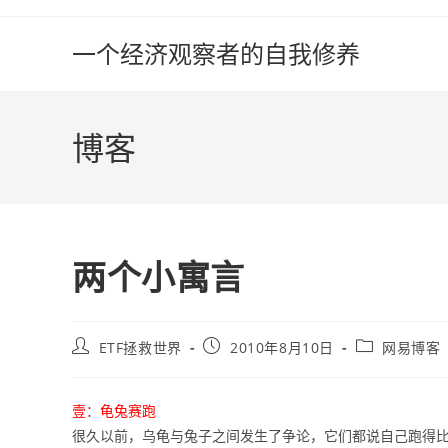
Skip
to
一个经济观察者的自我修养
content
博客
两个小寓言
Post
Post
Post
ETF拯救世界
2010年8月10日
网易博客
author:
published:
category:
壹：龟兔赛跑
很久以前，乌龟与兔子之间发生了争论，它们都说自己跑得