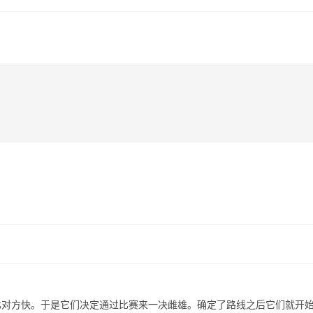
比对方快。于是它们决定通过比赛来一决雌雄。确定了路线之后它们就开