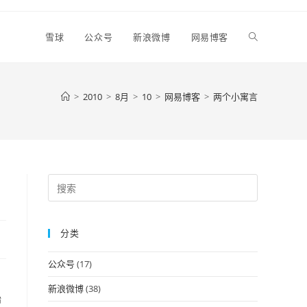
Toggle
雪球
公众号
新浪微博
网易博客
website
>
2010
>
8月
>
10
>
网易博客
>
两个小寓言
search
Press
Escape
to
分类
close
the
公众号
(17)
search
panel.
新浪微博
(38)
始