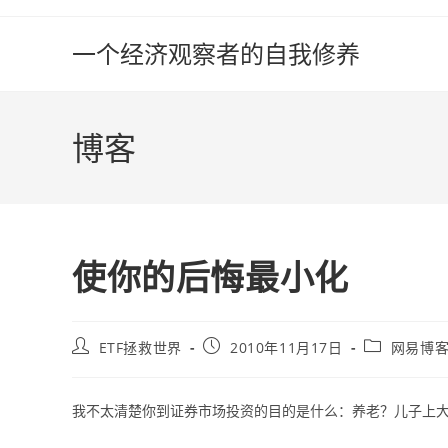
Skip
to
一个经济观察者的自我修养
content
博客
使你的后悔最小化
Post
Post
Post
ETF拯救世界
2010年11月17日
网易博
author:
published:
category:
我不太清楚你到证券市场投资的目的是什么：养老？儿子上