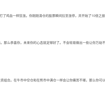
像打了鸡血一样狂涨。你刚刚清仓的股票瞬间拉至涨停，并开始了10倍之旅
悔。那么恭喜你，未来你的心态就足够好了。不会轻易做出一些让你万劫
投资组合。在牛市中空仓和在熊市中满仓一样会让你痛苦不堪，那么你可
。