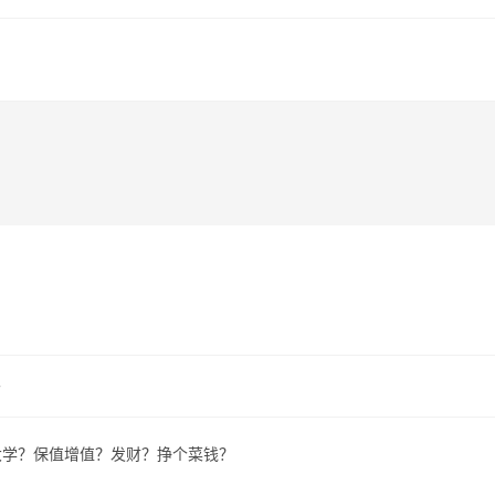
客
大学？保值增值？发财？挣个菜钱？