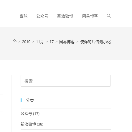
Toggle
雪球
公众号
新浪微博
网易博客
website
>
2010
>
11月
>
17
>
网易博客
>
使你的后悔最小化
search
Press
Escape
to
分类
close
the
公众号
(17)
search
panel.
新浪微博
(38)