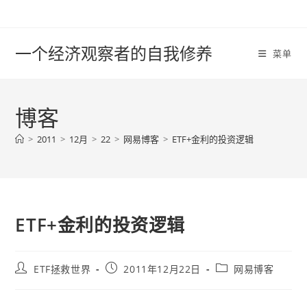
Skip
to
content
一个经济观察者的自我修养
菜单
博客
>
2011
>
12月
>
22
>
网易博客
>
ETF+金利的投资逻辑
ETF+金利的投资逻辑
Post
Post
Post
ETF拯救世界
2011年12月22日
网易博客
author:
published:
category: