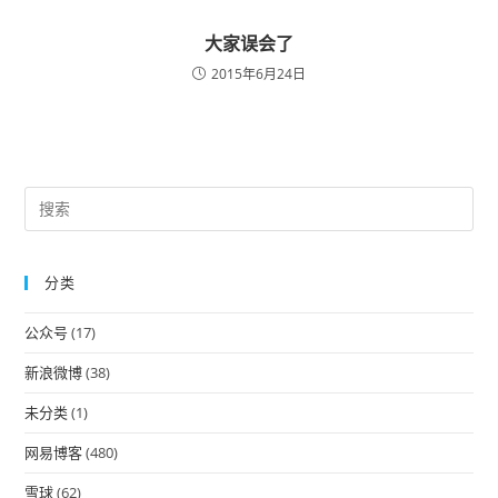
大家误会了
2015年6月24日
Pre
Es
to
分类
clo
the
公众号
(17)
sea
pan
新浪微博
(38)
未分类
(1)
网易博客
(480)
雪球
(62)