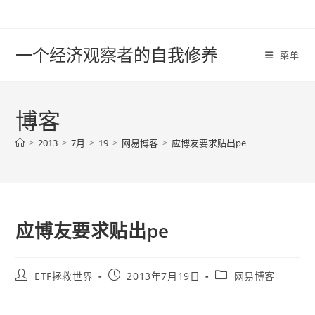
Skip
to
content
一个经济观察者的自我修养
菜单
博客
>
2013
>
7月
>
19
>
网易博客
>
应博友要求贴出pe
应博友要求贴出pe
Post
Post
Post
ETF拯救世界
2013年7月19日
网易博客
author:
published:
category: