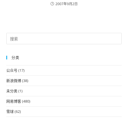
2007年9月2日
Pre
Es
to
分类
clo
the
公众号
(17)
sea
pan
新浪微博
(38)
未分类
(1)
网易博客
(480)
雪球
(62)