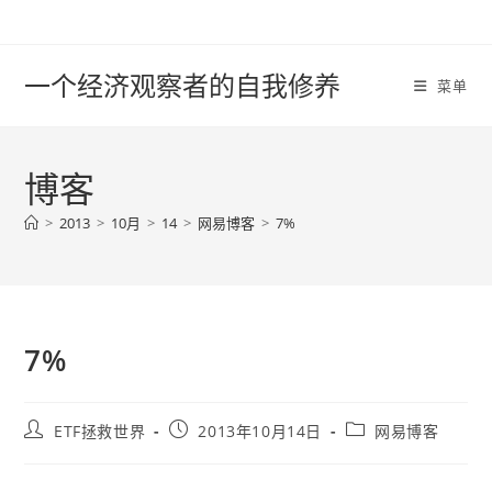
Skip
to
content
一个经济观察者的自我修养
菜单
博客
>
2013
>
10月
>
14
>
网易博客
>
7%
7%
Post
Post
Post
ETF拯救世界
2013年10月14日
网易博客
author:
published:
category: