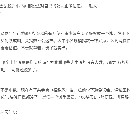
我会乱说？小马哥都没法对自己的公司正确估值，一般人……
个。
。这两年牛市跑赢中证500的有几位？多少散户买了股票就是不涨，终于下
刚买的跌成翔。买指数不会这样。大中小各规模指数一样来点，医药消费
月看看估值，不贵就拿着，贵了就卖点。
，那个十倍股票是您买的吗？去看看那些大牛股的股东人数，超过1万的都
了吧……可能还说多了。
可不是小数。现在有了某券商（拒绝做广告，瓜前李下避免误会。评论里
F连5块钱门槛都没了，最低一毛钱手续费，100块买ETF随便玩，哪只股
印花）税……