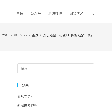
Toggle
雪球
公众号
新浪微博
网易博客
website
>
2015
>
8月
>
27
>
雪球
>
对比股票，投资ETF的好处是什么？
search
Press
Escape
to
分类
close
the
公众号
(17)
search
panel.
新浪微博
(38)