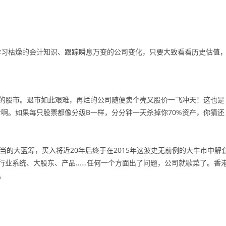
学习枯燥的会计知识、跟踪瞬息万变的公司变化，只要大致看看历史估值
的股市。退市如此艰难，再烂的公司随便卖个壳又股价一飞冲天！这也是
啊。如果每只股票都像分级B一样，分分钟一天杀掉你70%资产，你猜还
当的大蓝筹，买入将近20年后终于在2015年这波史无前例的大牛市中解
行业系统、大股东、产品……任何一个方面出了问题，公司就歇菜了。香
。