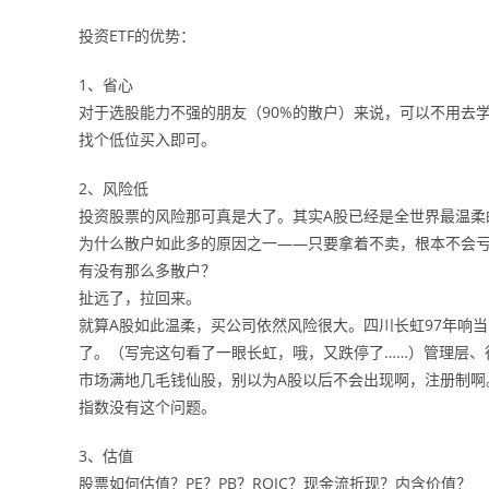
投资ETF的优势：
1、省心
对于选股能力不强的朋友（90%的散户）来说，可以不用去
找个低位买入即可。
2、风险低
投资股票的风险那可真是大了。其实A股已经是全世界最温柔
为什么散户如此多的原因之一——只要拿着不卖，根本不会亏
有没有那么多散户？
扯远了，拉回来。
就算A股如此温柔，买公司依然风险很大。四川长虹97年响当
了。（写完这句看了一眼长虹，哦，又跌停了……）管理层、
市场满地几毛钱仙股，别以为A股以后不会出现啊，注册制啊
指数没有这个问题。
3、估值
股票如何估值？PE？PB？ROIC？现金流折现？内含价值？