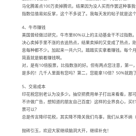
马化腾差点100万卖掉腾讯，结果因为没人买而作罢这种事
指数估值易如反掌，这个不多说了。我每天发的帖子就是这
4、牛市赚钱
美国曾经做过研究，牛市里80%以上的主动基金干不过指数
决心卖掉手里不涨的去追热点，结果卖掉的又变成了热点，
息每种都不少。加起来一共六只。踏踏实实拿着赚钱。每个
简直就是躺着赚钱啊。
对，是有10倍股票，比指数涨的好。但有两点您注意，第一
是多的！几千人里面有您吗？第二，您能拿10倍？50%就跑
5、交易成本
印花税您别老认为没多少。抽空把费用单子打出来看看，那
不许做广告，想知道的朋友自己百度）这样的业界良心，买ET
票可以？
总是传言降印花税，其实降不降关我们鸟事，我们从来不纳（
抛砖引玉，欢迎大家继续脑洞大开，继续补充！