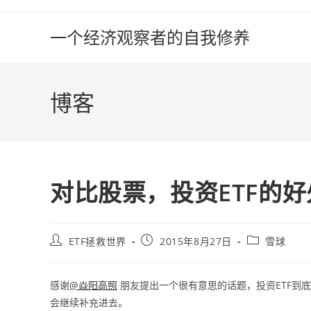
Skip
to
一个经济观察者的自我修养
content
博客
对比股票，投资ETF的
Post
Post
Post
ETF拯救世界
2015年8月27日
雪球
author:
published:
category:
感谢
@焱阳高照
朋友提出一个很有意思的话题，投资ETF到
会继续补充进去。